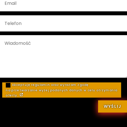
Akceptuję regulamin oraz wyrażam zgodę
na przetwarzanie wyżej podanych danych w celu otrzymania
oferty.
WYŚLIJ