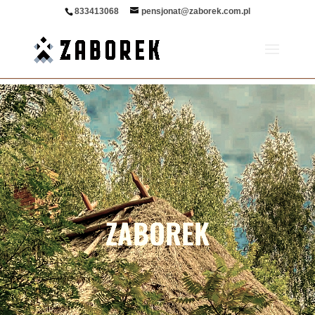
Zapytaj o ofertę
Zapytaj o ofertę
Sprawdź dostępność
833413068
pensjonat@zaborek.com.pl
ZABOREK