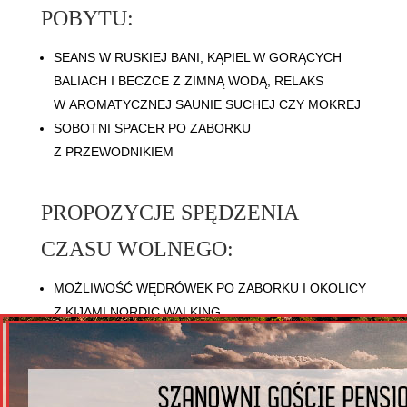
POBYTU:
SEANS W RUSKIEJ BANI, KĄPIEL W GORĄCYCH
BALIACH I BECZCE Z ZIMNĄ WODĄ, RELAKS
W AROMATYCZNEJ SAUNIE SUCHEJ CZY MOKREJ
SOBOTNI SPACER PO ZABORKU
Z PRZEWODNIKIEM
PROPOZYCJE SPĘDZENIA
CZASU WOLNEGO:
MOŻLIWOŚĆ WĘDRÓWEK PO ZABORKU I OKOLICY
Z KIJAMI NORDIC WALKING
SPACERY I RELAKS WŚRÓD PRZYRODY ZABORKA
I PARKU KRAJOBRAZOWEGO „PODLASKI
PRZEŁOM BUGU”