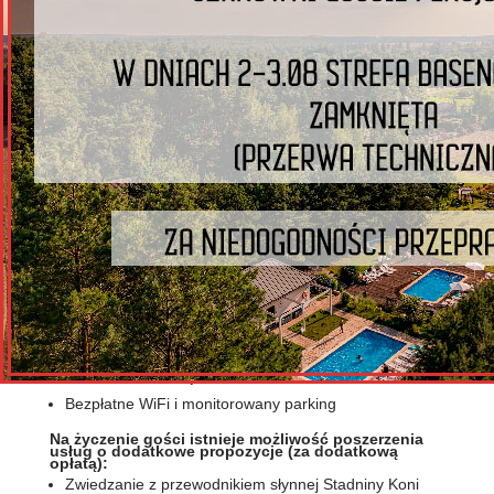
CENA WEEKENDOWEGO
POBYTU
1600 zł
/ DLA PARY
UWAGA:
Niewykorzystanie któregokolwiek elementu
wchodzącego w skład pakietu – nie zmniejsza jego
wartości
Istnieje możliwość przedłużenia pobytu na kolejne dni
Dzieci do 3 roku gratis.
Oferta dotyczy pobytów w pokojach standard typu
twin z możliwością zrobienia dostawek dla dzieci.
Bezpłatne WiFi i monitorowany parking
Na życzenie gości istnieje możliwość poszerzenia
usług o dodatkowe propozycje (za dodatkową
opłatą):
Zwiedzanie z przewodnikiem słynnej Stadniny Koni